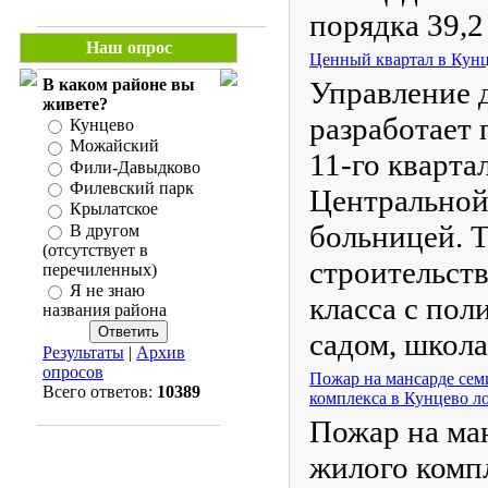
порядка 39,2 
Наш опрос
Ценный квартал в Кунце
В каком районе вы
Управление 
живете?
разработает
Кунцево
Можайский
11-го кварта
Фили-Давыдково
Филевский парк
Центральной
Крылатское
больницей. 
В другом
(отсутствует в
строительств
перечиленных)
Я не знаю
класса с пол
названия района
садом, школа
Результаты
|
Архив
опросов
Пожар на мансарде се
Всего ответов:
10389
комплекса в Кунцево л
Пожар на ма
жилого комп