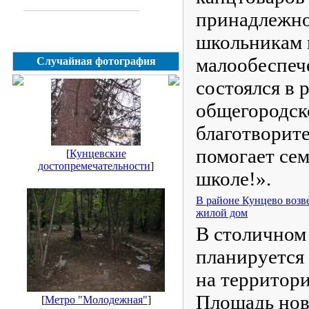
принадлежно
школьникам 
малообеспеч
Случайная фотография
состоялся в 
общегородск
благотворит
помогает сем
[
Кунцевские
достопремечательности
]
школе!».
В районе Кунцево возв
жилой дом
В столичном
планируется
на территор
Площадь нов
[
Метро "Молодежная"
]