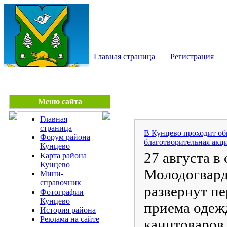
КУНЦЕВО - сайт райо
Главная страница
Регистрация
Меню сайта
Главная
страница
В Кунцево проходит об
Форум района
благотворительная акц
Кунцево
27 августа в 
Карта района
Кунцево
Молодогвард
Мини-
справочник
развернут п
Фотографии
Кунцево
приема одеж
История района
Реклама на сайте
канцтоваров