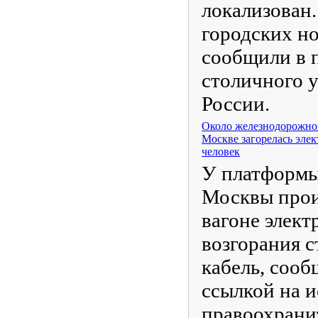
локализован.
городских н
сообщили в 
столичного 
России.
Около железнодорожно
Москве загорелась элек
человек
У платформы
Москвы прои
вагоне элект
возгорания с
кабель, соо
ссылкой на и
правоохрани