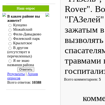
Rover". В
Наш опрос
В каком районе вы
"ГАЗелей"
живете?
Кунцево
зажатым в
Можайский
Фили-Давыдково
вызволять
Филевский парк
Крылатское
спасателя
В другом
(отсутствует в
перечиленных)
травмами 
Я не знаю
названия района
госпитали
Результаты
|
Архив
опросов
Всего комментариев:
5
Всего ответов:
10388
комме