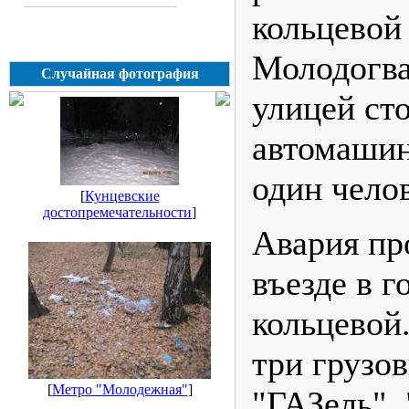
кольцевой
Молодогва
Случайная фотография
улицей ст
автомашин
один чело
[
Кунцевские
достопремечательности
]
Авария пр
въезде в г
кольцевой
три грузо
[
Метро "Молодежная"
]
"ГАЗель", 