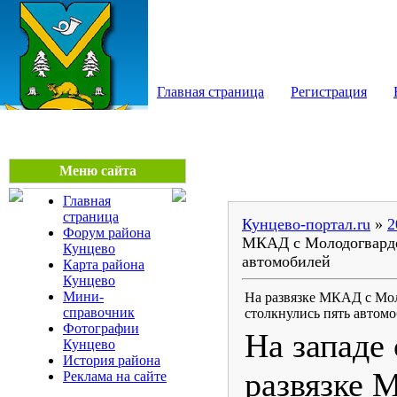
КУНЦЕВО - сайт район
Главная страница
Регистрация
Меню сайта
Главная
страница
Кунцево-портал.ru
»
2
Форум района
МКАД с Молодогварде
Кунцево
автомобилей
Карта района
Кунцево
Мини-
На развязке МКАД с Мо
справочник
столкнулись пять автом
Фотографии
На западе
Кунцево
История района
развязке 
Реклама на сайте