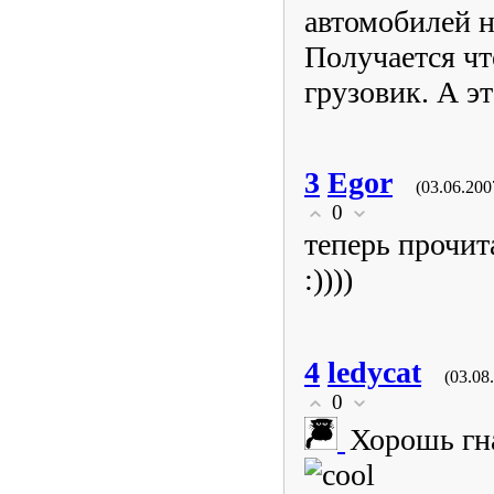
автомобилей н
Получается чт
грузовик. А это
3
Egor
(03.06.200
0
теперь прочит
:))))
4
ledycat
(03.08
0
Хорошь гна