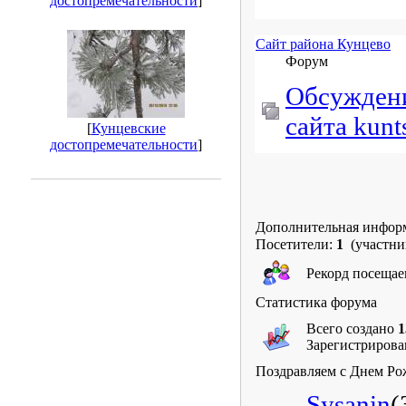
достопремечательности
]
Сайт района Кунцево
Форум
Обсужден
сайта kunt
[
Кунцевские
достопремечательности
]
Дополнительная инфор
Посетители:
1
(участни
Рекорд посеща
Статистика форума
Всего создано
1
Зарегистриров
Поздравляем с Днем Ро
Sysanin
(