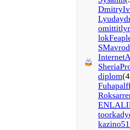
DmitryI
Lyudayd
omittitly
lokFeapl
SMavrod
Internet
SheriaP
diplom
(4
Fuhapalf
Roksarre
ENLALI
toorkady
kazino5