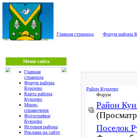
КУНЦЕВО - сайт райо
Главная страница
Форум района 
Меню сайта
Главная
страница
Форум района
Кунцево
Район Кунцево
Карта района
Форум
Кунцево
Район Кун
Мини-
справочник
(Просматр
Фотографии
Кунцево
Поселок Р
История района
Реклама на сайте