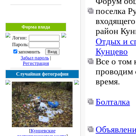
Форум об
поселка Р
входящего
Форма входа
район Кун
Логин:
Отдых и с
Пароль:
Кунцево
запомнить
Забыл пароль
|
Все о том 
Регистрация
проводим 
Случайная фотография
время.
Болталка
Объявлен
[
Кунцевские