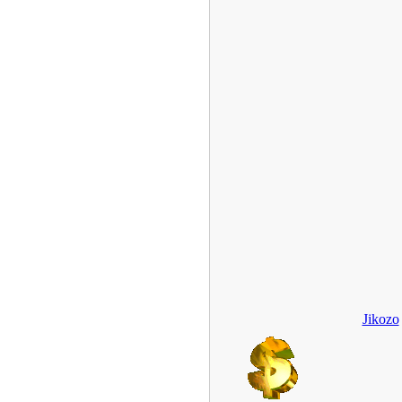
Jikozo