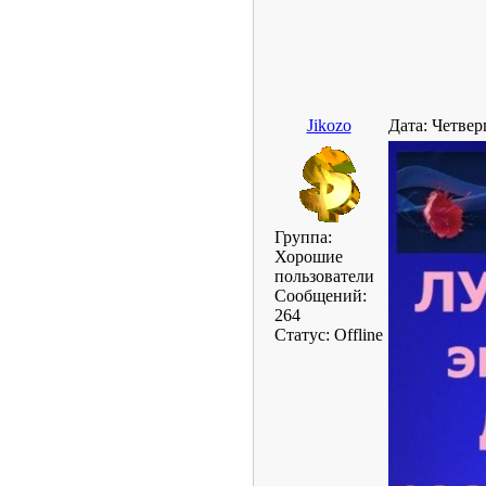
Jikozo
Дата: Четвер
Группа:
Хорошие
пользователи
Сообщений:
264
Статус:
Offline