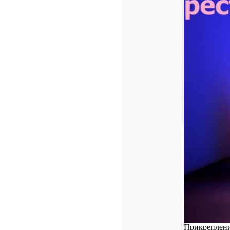
Прикреплен