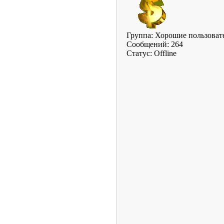
Группа: Хорошие пользоват
Сообщений:
264
Статус:
Offline