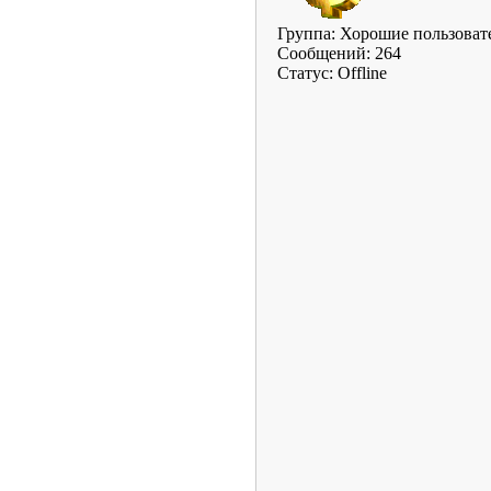
Группа: Хорошие пользоват
Сообщений:
264
Статус:
Offline