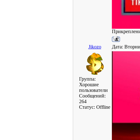
Прикреплен
Jikozo
Дата: Вторни
Группа:
Хорошие
пользователи
Сообщений:
264
Статус:
Offline