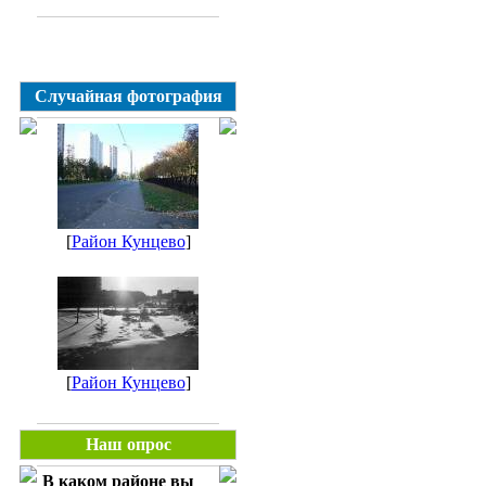
Случайная фотография
[
Район Кунцево
]
[
Район Кунцево
]
Наш опрос
В каком районе вы