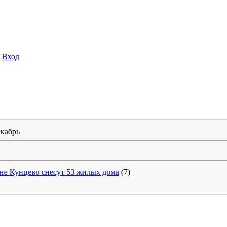
на
Вход
кабрь
не Кунцево снесут 53 жилых дома
(7)