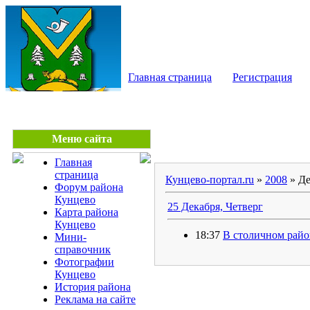
КУНЦЕВО - сайт райо
Главная страница
Регистрация
Меню сайта
Главная
страница
Кунцево-портал.ru
»
2008
»
Де
Форум района
Кунцево
25 Декабря, Четверг
Карта района
Кунцево
18:37
В столичном райо
Мини-
справочник
Фотографии
Кунцево
История района
Реклама на сайте