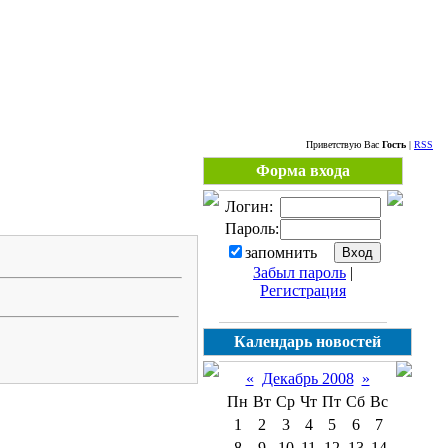
Сайт жителей района Кунцево - WWW.KUNTSEVO-PORTAL.RU
Приветствую Вас
Гость
|
RSS
Форма входа
Логин:
Пароль:
запомнить
Забыл пароль
|
Регистрация
Календарь новостей
«
Декабрь 2008
»
Пн
Вт
Ср
Чт
Пт
Сб
Вс
1
2
3
4
5
6
7
8
9
10
11
12
13
14