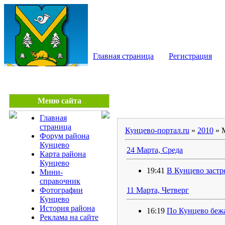
КУНЦЕВО - сайт райо
Главная страница
Регистрация
Меню сайта
Главная
страница
Кунцево-портал.ru
»
2010
»
Форум района
Кунцево
24 Марта, Среда
Карта района
Кунцево
19:41
В Кунцево заст
Мини-
справочник
Фотографии
11 Марта, Четверг
Кунцево
История района
16:19
По Кунцево беж
Реклама на сайте