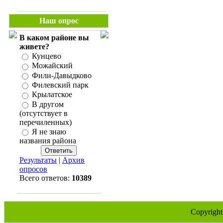
Наш опрос
В каком районе вы
живете?
Кунцево
Можайский
Фили-Давыдково
Филевский парк
Крылатское
В другом
(отсутствует в
перечиленных)
Я не знаю
названия района
Результаты
|
Архив
опросов
Всего ответов:
10389
Copyrigh