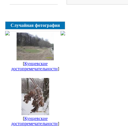
Случайная фотография
[
Кунцевские
достопремечательности
]
[
Кунцевские
достопремечательности
]