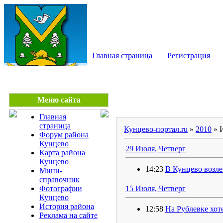
КУНЦЕВО - сайт райо
Главная страница
Регистрация
Меню сайта
Главная
страница
Кунцево-портал.ru
»
2010
»
Форум района
Кунцево
29 Июля, Четверг
Карта района
Кунцево
14:23
В Кунцево возле
Мини-
справочник
Фотографии
15 Июля, Четверг
Кунцево
История района
12:58
На Рублевке хот
Реклама на сайте