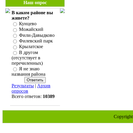
Наш опрос
В каком районе вы
живете?
Кунцево
Можайский
Фили-Давыдково
Филевский парк
Крылатское
В другом
(отсутствует в
перечиленных)
Я не знаю
названия района
Результаты
|
Архив
опросов
Всего ответов:
10389
Copyrigh