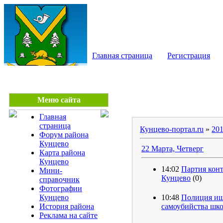
КУНЦЕВО - сайт райо
Главная страница
Регистрация
Меню сайта
Главная
страница
Кунцево-портал.ru
»
20
Форум района
Кунцево
22 Марта, Четверг
Карта района
Кунцево
14:02
Партия конт
Мини-
Кунцево
(0)
справочник
Фотографии
Кунцево
10:48
Полиция ищ
История района
самоубийства шк
Реклама на сайте