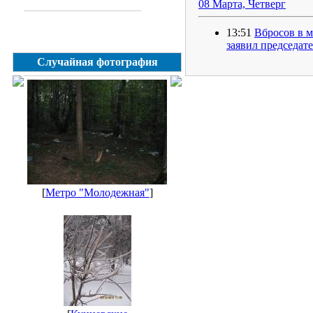
08 Марта, Четверг
13:51
Вбросов в м
заявил председат
Случайная фотография
[
Метро "Молодежная"
]