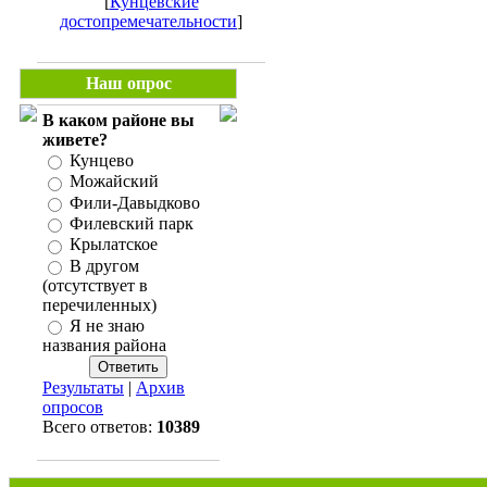
[
Кунцевские
достопремечательности
]
Наш опрос
В каком районе вы
живете?
Кунцево
Можайский
Фили-Давыдково
Филевский парк
Крылатское
В другом
(отсутствует в
перечиленных)
Я не знаю
названия района
Результаты
|
Архив
опросов
Всего ответов:
10389