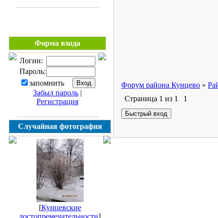
Форма входа
Логин:
Пароль:
запомнить
Форум района Кунцево
»
Ра
Забыл пароль
|
Страница
1
из
1
1
Регистрация
Случайная фотография
[
Кунцевские
достопремечательности
]