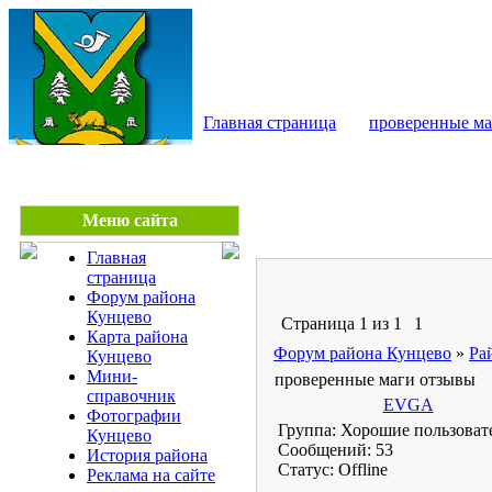
КУНЦЕВО - сайт райо
Главная страница
проверенные ма
Меню сайта
Главная
страница
Форум района
Кунцево
Страница
1
из
1
1
Карта района
Форум района Кунцево
»
Ра
Кунцево
Мини-
проверенные маги отзывы
справочник
EVGA
Фотографии
Группа: Хорошие пользоват
Кунцево
Сообщений:
53
История района
Статус:
Offline
Реклама на сайте