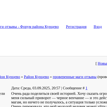
на
ги отзывы - Форум района Кунцево
Регистрация
Вход
[
Новы
йон Кунцево
»
Район Кунцево
»
проверенные маги отзывы
(пров
Дата: Среда, 03.09.2025, 20:57 | Сообщение #
1
ели
Очень рада поделиться своей историей. Хочу сказать огр
меня сильный приворот — черное венчание — и это дейст
магам, но ничего не получалось, а ситуация только услож
Очень переживала, что мой молодой человек может уйти к