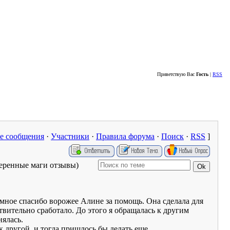
Сайт жителей района Кунцево - WWW.KUNTSEVO-PORTAL.RU
Приветствую Вас
Гость
|
RSS
е сообщения
·
Участники
·
Правила форума
·
Поиск
·
RSS
]
еренные маги отзывы)
омное спасибо ворожее Алине за помощь. Она сделала для
вительно сработало. До этого я обращалась к другим
нялась.
 другой, и тогда пришлось бы делать еще