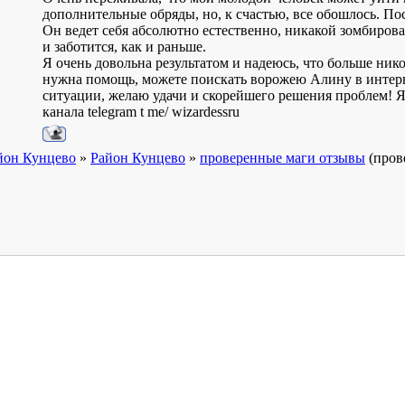
дополнительные обряды, но, к счастью, все обошлось. По
Он ведет себя абсолютно естественно, никакой зомбиров
и заботится, как и раньше.
Я очень довольна результатом и надеюсь, что больше нико
нужна помощь, можете поискать ворожею Алину в интернет
ситуации, желаю удачи и скорейшего решения проблем! Я о
канала telegram t me/ wizardessru
йон Кунцево
»
Район Кунцево
»
проверенные маги отзывы
(пров