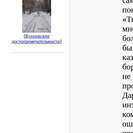
са
по
«Т
мн
[
Кунцевские
бо
достопремечательности
]
бы
ка
бо
не 
пр
Да
ин
ко
ош