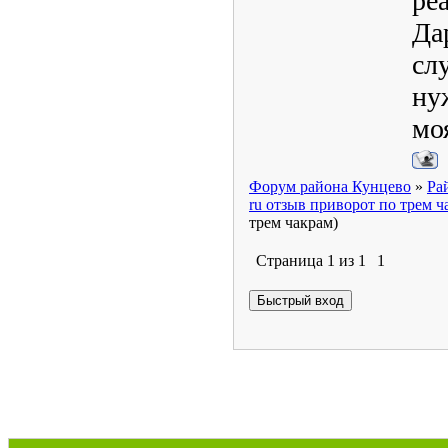
ре
Да
сл
ну
мо
Форум района Кунцево
»
Ра
ru отзыв приворот по трем ч
трем чакрам)
Страница
1
из
1
1