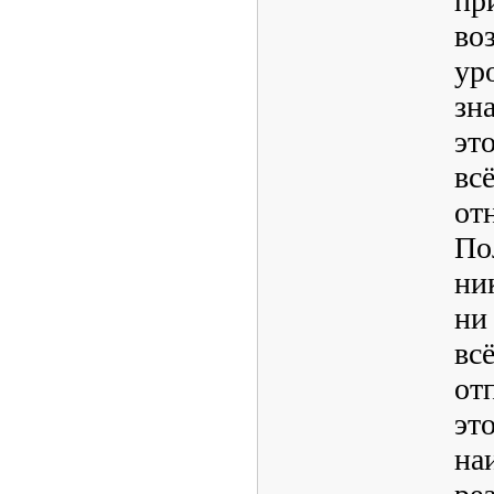
пр
во
ур
зн
эт
вс
от
По
ни
ни
вс
от
это
на