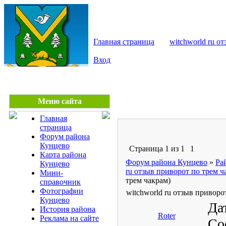
КУНЦЕВО - сайт райо
Главная страница
witchworld ru о
Вход
Меню сайта
Главная
страница
Форум района
Кунцево
Страница
1
из
1
1
Карта района
Форум района Кунцево
»
Ра
Кунцево
ru отзыв приворот по трем ч
Мини-
трем чакрам)
справочник
Фотографии
witchworld ru отзыв приворо
Кунцево
Дат
История района
Roter
Реклама на сайте
Со