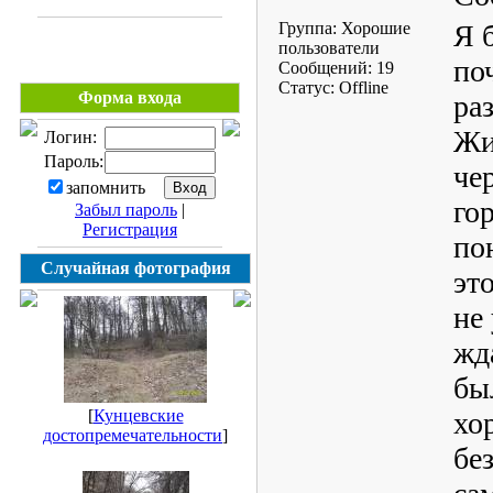
Группа: Хорошие
Я 
пользователи
по
Сообщений:
19
Статус:
Offline
Форма входа
ра
Жи
Логин:
Пароль:
че
запомнить
го
Забыл пароль
|
Регистрация
по
Случайная фотография
эт
не
жд
бы
[
Кунцевские
хо
достопремечательности
]
бе