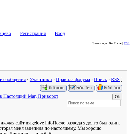
Сайт жителей района Кунцево - WWW.KUNTSEVO-PORTAL.RU
нцево
Регистрация
Вход
Приветствую Вас
Гость
|
RSS
е сообщения
·
Участники
·
Правила форума
·
Поиск
·
RSS
]
ыв Настоящий Маг, Приворот
колая сайт magelove infoПосле развода я долго был один.
которая меня зацепила по-настоящему. Мы хорошо
ину. Дружили — и всё. Я