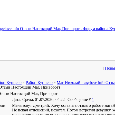
на
gelove info Отзыв Настоящий Маг, Приворот - Форум района Ку
[
Новы
йон Кунцево
»
Район Кунцево
»
Маг Николай magelove info Отз
 Отзыв Настоящий Маг, Приворот)
 Отзыв Настоящий Маг, Приворот
Дата: Среда, 01.07.2026, 04:22 | Сообщение #
1
ели
Меня зовут Дмитрий. Хочу оставить отзыв о работе магаНи
Не искал отношений, нехотел. Потом встретил девушку, 
проводили время, но она не воспринимала меня как мужч