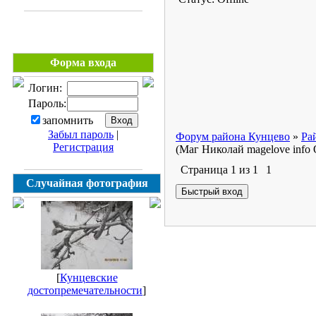
Форма входа
Логин:
Пароль:
запомнить
Забыл пароль
|
Форум района Кунцево
»
Ра
Регистрация
(Маг Николай magelove info
Страница
1
из
1
1
Случайная фотография
[
Кунцевские
достопремечательности
]