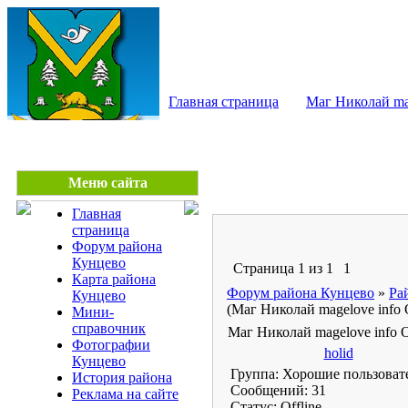
КУНЦЕВО - сайт райо
Главная страница
Маг Николай ma
Меню сайта
Главная
страница
Форум района
Кунцево
Страница
1
из
1
1
Карта района
Форум района Кунцево
»
Ра
Кунцево
(Маг Николай magelove info
Мини-
справочник
Маг Николай magelove info
Фотографии
holid
Кунцево
Группа: Хорошие пользоват
История района
Сообщений:
31
Реклама на сайте
Статус:
Offline