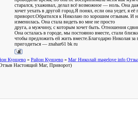
старался, ухаживал, делал всё возможное — ноль. Она даж
хочет уехать в другой город.Я понял, если она уедет, я е
приворот.Обратился к Николаю по хорошим отзывам. И н
изменилась. Она стала видеть во мне не просто
друга, а мужчину, с которым хочет быть. Отношения сдви
Она осталась в городе, мы постоянно вместе, стали близк
чтобы предложить ей жить вместе.Благодарю Николая за 
пригодиться — znahar61 bk ru
йон Кунцево
»
Район Кунцево
»
Маг Николай magelove info Отз
 Отзыв Настоящий Маг, Приворот)