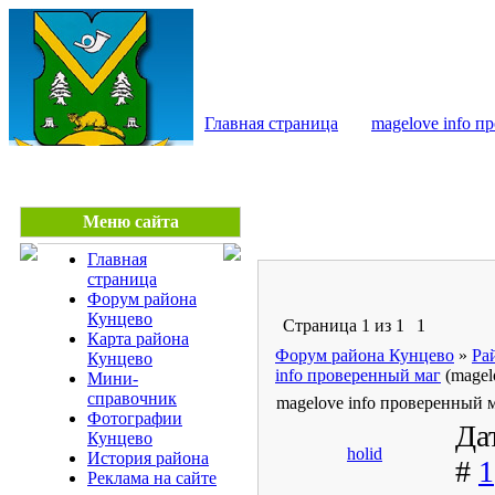
КУНЦЕВО - сайт райо
Главная страница
magelove info 
Меню сайта
Главная
страница
Форум района
Кунцево
Страница
1
из
1
1
Карта района
Форум района Кунцево
»
Ра
Кунцево
info проверенный маг
(magel
Мини-
справочник
magelove info проверенный 
Фотографии
Да
Кунцево
holid
История района
#
1
Реклама на сайте