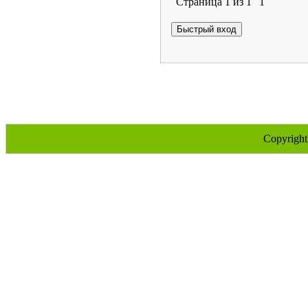
Страница
1
из
1
1
Copyrigh