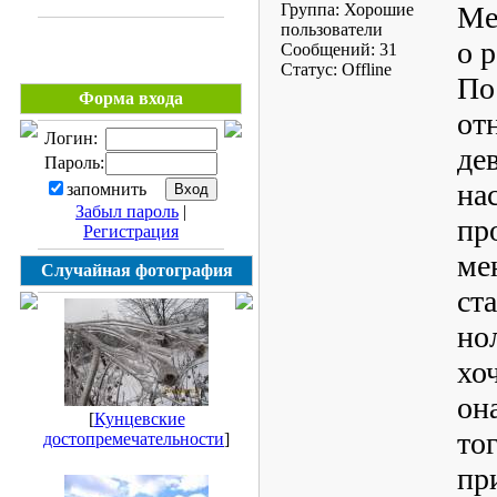
Группа: Хорошие
Ме
пользователи
о 
Сообщений:
31
Статус:
Offline
По
Форма входа
от
Логин:
де
Пароль:
на
запомнить
Забыл пароль
|
пр
Регистрация
ме
Случайная фотография
ст
но
хо
он
[
Кунцевские
то
достопремечательности
]
пр