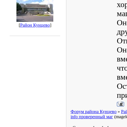
хо
ма
Он
[
Район Кунцево
]
др
От
Он
вм
чт
вм
Ос
пр
Форум района Кунцево
»
Ра
info проверенный маг
(magel