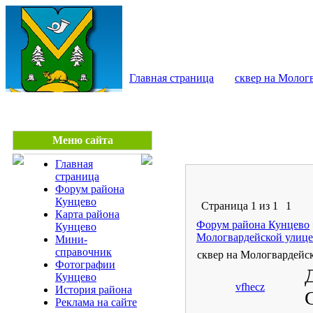
КУНЦЕВО - сайт райо
Главная страница
сквер на Молог
Меню сайта
Главная
страница
Форум района
Кунцево
Страница
1
из
1
1
Карта района
Форум района Кунцево
Кунцево
Мологвардейской улице
Мини-
справочник
сквер на Мологвардейс
Фотографии
Д
Кунцево
vfhecz
История района
Реклама на сайте