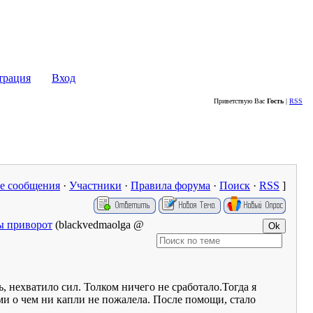
Сайт жителей района Кунцево - WWW.KUNTSEVO-PORTAL.RU
трация
Вход
Приветствую Вас
Гость
|
RSS
е сообщения
·
Участники
·
Правила форума
·
Поиск
·
RSS
]
вы приворот
(blackvedmaolga @
, нехватило сил. Толком ничего не сработало.Тогда я
оми о чем ни капли не пожалела. После помощи, стало