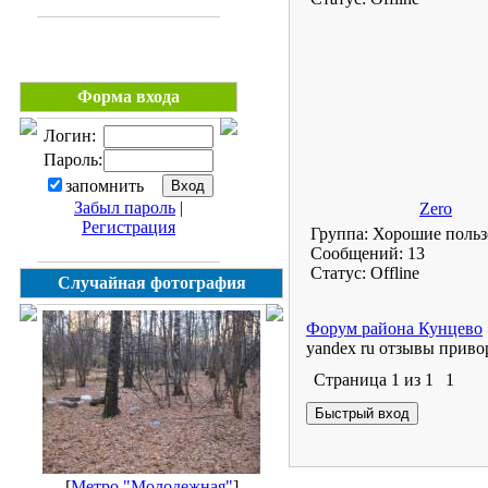
Форма входа
Логин:
Пароль:
запомнить
Забыл пароль
|
Zero
Регистрация
Группа: Хорошие польз
Сообщений:
13
Статус:
Offline
Случайная фотография
Форум района Кунцево
yandex ru отзывы приво
Страница
1
из
1
1
[
Метро "Молодежная"
]