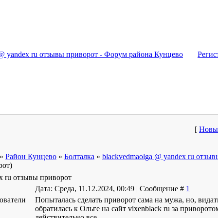
на
 @ yandex ru отзывы приворот - Форум района Кунцево
Регис
[
Новы
»
Район Кунцево
»
Болталка
»
blackvedmaolga @ yandex ru отзы
рот)
x ru отзывы приворот
Дата: Среда, 11.12.2024, 00:49 | Сообщение #
1
ователи
Попыталась сделать приворот сама на мужа, но, видать
обратилась к Ольге на сайт vixenblack ru за приворот
действительно все