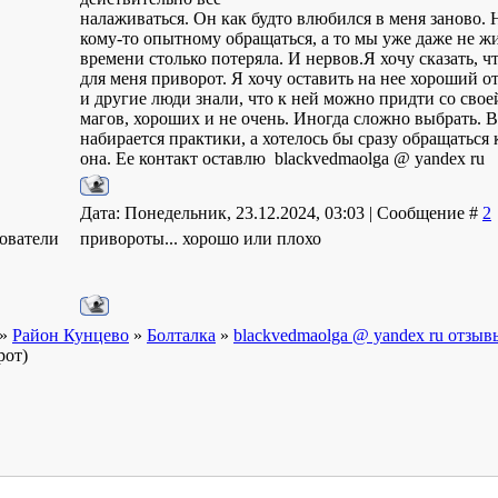
налаживаться. Он как будто влюбился в меня заново. 
кому-то опытному обращаться, а то мы уже даже не жи
времени столько потеряла. И нервов.Я хочу сказать, чт
для меня приворот. Я хочу оставить на нее хороший о
и другие люди знали, что к ней можно придти со сво
магов, хороших и не очень. Иногда сложно выбрать. В
набирается практики, а хотелось бы сразу обращаться
она. Ее контакт оставлю blackvedmaolga @ yandex ru
Дата: Понедельник, 23.12.2024, 03:03 | Сообщение #
2
ователи
привороты... хорошо или плохо
»
Район Кунцево
»
Болталка
»
blackvedmaolga @ yandex ru отзы
рот)