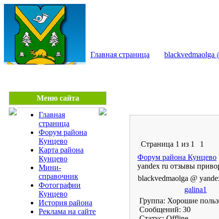
КУНЦЕВО - сайт райо
Главная страница
blackvedmaolga
Меню сайта
Главная
страница
Форум района
Кунцево
Страница
1
из
1
1
Карта района
Форум района Кунцево
Кунцево
yandex ru отзывы приво
Мини-
справочник
blackvedmaolga @ yande
Фотографии
galina1
Кунцево
Группа: Хорошие польз
История района
Сообщений:
30
Реклама на сайте
Статус:
Offline